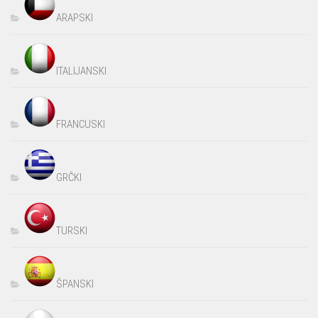
ARAPSKI
ITALIJANSKI
FRANCUSKI
GRČKI
TURSKI
ŠPANSKI