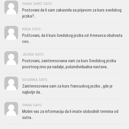
IVANA ZARIĆ SAYS:
Postovani da li sam zakasnila sa prijavom za kurs svedskog
jezika?...
NADA SAYS:
Poštovani, da li kurs švedskog jezika od 4 meseca obuhvata
ceo...
JELENA SAYS:
Postovani, zainteresovana sam za kurs Svedskog jezika
pocetnog nivo pa nadalje, poluindividualna nastava...
DUSANKA SAYS:
Zainteresovana sam za kurs francuskog jezike , gde je
najbolje da...
IVANA SAYS:
Molim vas za informaciju da li imate slobodnih termina od
sutra...