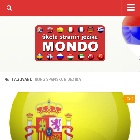
Početna
O nama
Kursevi/cenovnik
Galerija
Video
Kontakt
TAGOVANO:
KURS SPANSKOG JEZIKA
0