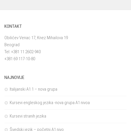
KONTAKT
Obilićev Venac 17, Knez Mihailova 19
Beograd
Tel: +381 11 2602-940
+381 69 117-10-80
NAJNOVIJE
Italijanski A1.1 – nova grupa
Kursevi engleskog jezika -nova grupa A1 nivoa
Kursevi stranih jezika
Švedski jezik – početni A1 nivo