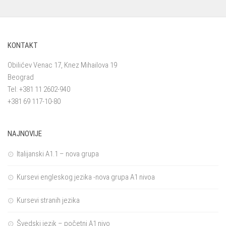
KONTAKT
Obilićev Venac 17, Knez Mihailova 19
Beograd
Tel: +381 11 2602-940
+381 69 117-10-80
NAJNOVIJE
Italijanski A1.1 – nova grupa
Kursevi engleskog jezika -nova grupa A1 nivoa
Kursevi stranih jezika
Švedski jezik – početni A1 nivo