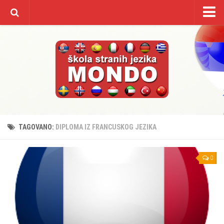
Početna
O nama
Kursevi/cenovnik
Galerija
Video
Kontakt
TAGOVANO:
DIPLOMA IZ FRANCUSKOG JEZIKA
0