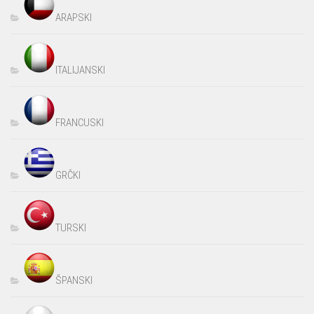
ARAPSKI
ITALIJANSKI
FRANCUSKI
GRČKI
TURSKI
ŠPANSKI