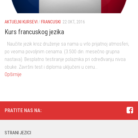
AKTUELNI KURSEVI
/
FRANCUSKI
22 OKT, 2016
Kurs francuskog jezika
Naučite jezik kroz druženje sa nama u vrlo prijatnoj atmosferi,
po veoma povoljnim cenama. (3.500 din. mesečno grupna
nastava). Besplatno testiranje polaznika pri određivanju nivoa
obuke. Završni test i diploma uključeni u cenu...
Opširnije
PRATITE NAS NA:
STRANI JEZICI