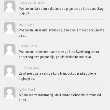
IVANA ZARIĆ SAYS:
Postovani da li sam zakasnila sa prijavom za kurs svedskog
jezika?...
NADA SAYS:
Poštovani, da li kurs švedskog jezika od 4 meseca obuhvata
ceo...
JELENA SAYS:
Postovani, zainteresovana sam za kurs Svedskog jezika
pocetnog nivo pa nadalje, poluindividualna nastava...
DUSANKA SAYS:
Zainteresovana sam za kurs francuskog jezike , gde je
najbolje da...
IVANA SAYS:
Molim vas za informaciju da li imate slobodnih termina od
sutra...