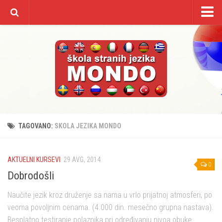
Početna
O nama
Kursevi/cenovnik
Galerija
Video
Kontakt
TAGOVANO:
SKOLA JEZIKA MONDO
AKTUELNI KURSEVI
29 AVG, 2014
0
Dobrodošli
Naučite jezik kroz druženje sa nama u vrlo prijatnoj atmosferi, po
veoma povoljnim cenama. (4.000 din. mesečno grupna nastava).
Besplatno testiranje polaznika pri određivanju nivoa obuke.