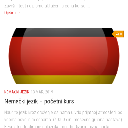
Završni test i diploma uključeni u cenu kursa....
Opširnije
0
NEMAČKI JEZIK
13 MAR, 2019
Nemački jezik – početni kurs
Naučite jezik kroz druženje sa nama u vrlo prijatnoj atmosferi, po
veoma povoljnim cenama. (4.000 din. mesečno grupna nastava).
Besplatno testiranje polaznika pri određivanju nivoa obuke.