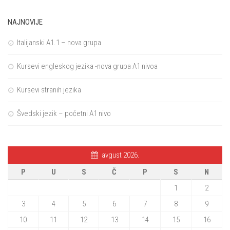
NAJNOVIJE
Italijanski A1.1 – nova grupa
Kursevi engleskog jezika -nova grupa A1 nivoa
Kursevi stranih jezika
Švedski jezik – početni A1 nivo
avgust 2026.
P
U
S
Č
P
S
N
1
2
3
4
5
6
7
8
9
10
11
12
13
14
15
16