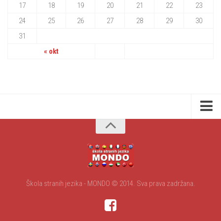
17
18
19
20
21
22
23
24
25
26
27
28
29
30
31
« okt
Početna
O nama
Kursevi/cenovnik
Galerija
Škola stranih jezika - MONDO © 2014. Sva prava zadržana.
Video
Kontakt