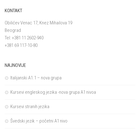
KONTAKT
Obilićev Venac 17, Knez Mihailova 19
Beograd
Tel: +381 11 2602-940
+381 69 117-10-80
NAJNOVIJE
Italijanski A1.1 – nova grupa
Kursevi engleskog jezika -nova grupa A1 nivoa
Kursevi stranih jezika
Švedski jezik – početni A1 nivo