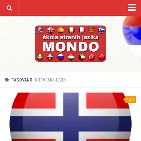
Početna
O nama
Kursevi/cenovnik
Galerija
Video
Kontakt
TAGOVANO:
NORVESKI JEZIK
0