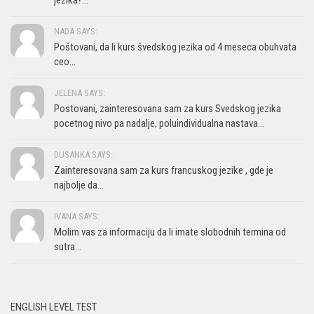
jezika?...
NADA SAYS:
Poštovani, da li kurs švedskog jezika od 4 meseca obuhvata
ceo...
JELENA SAYS:
Postovani, zainteresovana sam za kurs Svedskog jezika
pocetnog nivo pa nadalje, poluindividualna nastava...
DUSANKA SAYS:
Zainteresovana sam za kurs francuskog jezike , gde je
najbolje da...
IVANA SAYS:
Molim vas za informaciju da li imate slobodnih termina od
sutra...
ENGLISH LEVEL TEST