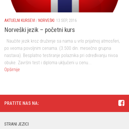
AKTUELNI KURSEVI
/
NORVEŠKI
13 SEP, 2016
Norveški jezik – početni kurs
Naučite jezik kroz druženje sa nama u vrlo prijatnoj atmosferi,
po veoma povoljnim cenama. (3.500 din. mesečno grupna
nastava). Besplatno testiranje polaznika pri određivanju nivoa
obuke. Završni test i diploma uključeni u cenu...
Opširnije
PRATITE NAS NA:
STRANI JEZICI