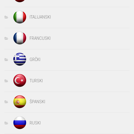
ITALIJANSKI
FRANCUSKI
GRČKI
TURSKI
ŠPANSKI
RUSKI