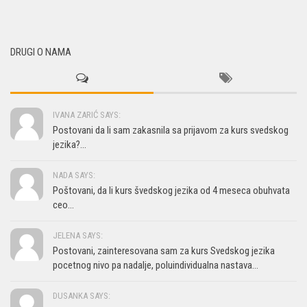
DRUGI O NAMA
IVANA ZARIĆ SAYS:
Postovani da li sam zakasnila sa prijavom za kurs svedskog
jezika?...
NADA SAYS:
Poštovani, da li kurs švedskog jezika od 4 meseca obuhvata
ceo...
JELENA SAYS:
Postovani, zainteresovana sam za kurs Svedskog jezika
pocetnog nivo pa nadalje, poluindividualna nastava...
DUSANKA SAYS: