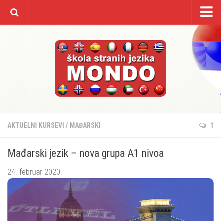
Početna
O nama
Kursevi/cenovnik
Galerija
Video
Kontakt
AKTUELNI KURSEVI
/
MAĐARSKI
1
Mađarski jezik – nova grupa A1 nivoa
24. februar 2020.