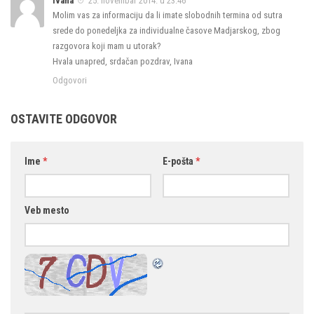
Ivana
25. novembar 2014. u 23:46
Molim vas za informaciju da li imate slobodnih termina od sutra
srede do ponedeljka za individualne časove Madjarskog, zbog
razgovora koji mam u utorak?
Hvala unapred, srdačan pozdrav, Ivana
Odgovori
OSTAVITE ODGOVOR
Ime
*
E-pošta
*
Veb mesto