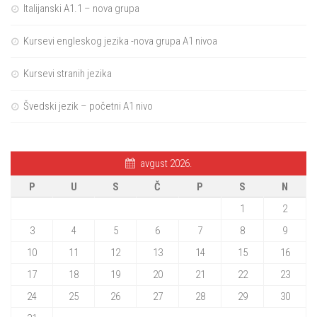
Italijanski A1.1 – nova grupa
Kursevi engleskog jezika -nova grupa A1 nivoa
Kursevi stranih jezika
Švedski jezik – početni A1 nivo
avgust 2026.
P
U
S
Č
P
S
N
1
2
3
4
5
6
7
8
9
10
11
12
13
14
15
16
17
18
19
20
21
22
23
24
25
26
27
28
29
30