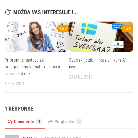
MOŽDA VAS INTERESUJE I...
0
0
Pripremna nastava za
Švedski jezik – intezivni kurs A1
polaganje male mature i upis u
nivo
srednje škole
24 MAJ, 2019
6 FEB, 2019
1 RESPONSE
Comments
1
Pingbacks
0