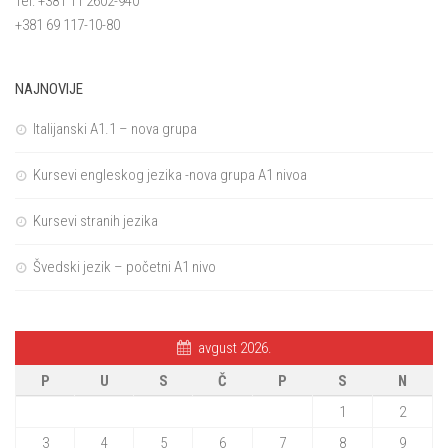
Tel: +381 11 2602-940
+381 69 117-10-80
NAJNOVIJE
Italijanski A1.1 – nova grupa
Kursevi engleskog jezika -nova grupa A1 nivoa
Kursevi stranih jezika
Švedski jezik – početni A1 nivo
avgust 2026.
P
U
S
Č
P
S
N
1
2
3
4
5
6
7
8
9