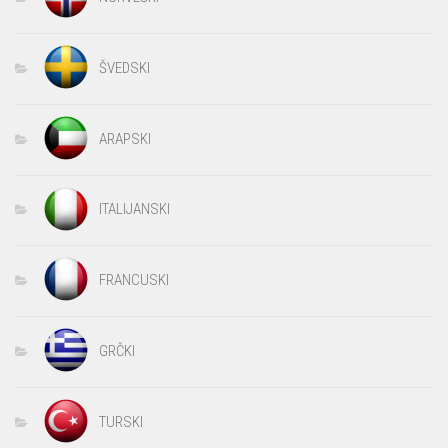
ŠVEDSKI
ARAPSKI
ITALIJANSKI
FRANCUSKI
GRČKI
TURSKI