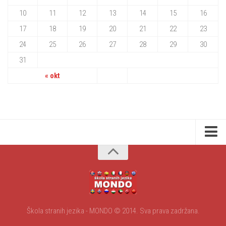
10
11
12
13
14
15
16
17
18
19
20
21
22
23
24
25
26
27
28
29
30
31
« okt
Početna
O nama
Kursevi/cenovnik
Galerija
Škola stranih jezika - MONDO © 2014. Sva prava zadržana.